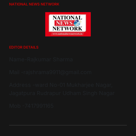
NATIONAL NEWS NETWORK
EDITOR DETAILS
Name-Rajkumar Sharma
Mail -rajshrama9911@gmail.com
Address -ward No-01 Mukharjee Nagar,
Jagatpura Rudrapur Udham Singh Nagar
Mob -7417991165