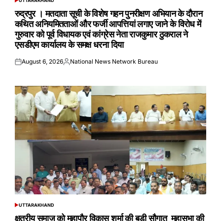
UTTARAKHAND
POSTED
IN
रुद्रपुर । मतदाता सूची के विशेष गहन पुनरीक्षण अभियान के दौरान
कथित अनियमितताओं और फर्जी आपत्तियां लगाए जाने के विरोध में
गुरुवार को पूर्व विधायक एवं कांग्रेस नेता राजकुमार ठुकराल ने
एसडीएम कार्यालय के समक्ष धरना दिया
August 6, 2026
National News Network Bureau
Posted
Posted
on
by
UTTARAKHAND
POSTED
IN
क्षत्रीय समाज को महापौर विकास शर्मा की बड़ी सौगात महासभा की