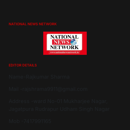
NATIONAL NEWS NETWORK
EDITOR DETAILS
Name-Rajkumar Sharma
Mail -rajshrama9911@gmail.com
Address -ward No-01 Mukharjee Nagar,
Jagatpura Rudrapur Udham Singh Nagar
Mob -7417991165