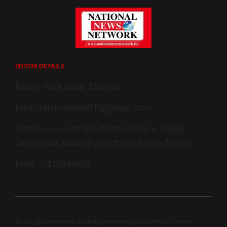
EDITOR DETAILS
Name-Rajkumar Sharma
Mail -rajshrama9911@gmail.com
Address -ward No-01 Mukharjee Nagar,
Jagatpura Rudrapur Udham Singh Nagar
Mob -7417991165
© All rights reserved. Proudly powered by WordPress. Theme