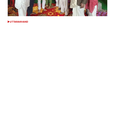
UTTARAKHAND
POSTED
IN