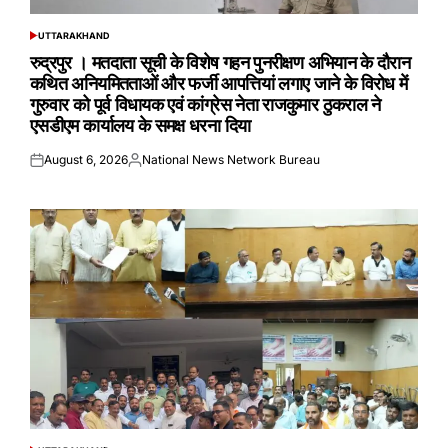
UTTARAKHAND
POSTED
IN
रुद्रपुर । मतदाता सूची के विशेष गहन पुनरीक्षण अभियान के दौरान
कथित अनियमितताओं और फर्जी आपत्तियां लगाए जाने के विरोध में
गुरुवार को पूर्व विधायक एवं कांग्रेस नेता राजकुमार ठुकराल ने
एसडीएम कार्यालय के समक्ष धरना दिया
August 6, 2026
National News Network Bureau
Posted
Posted
on
by