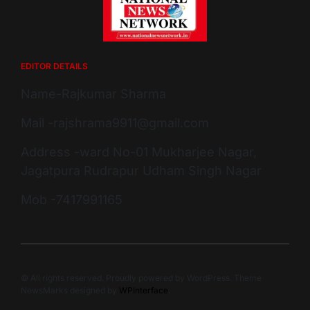
EDITOR DETAILS
Name-Rajkumar Sharma
Mail -rajshrama9911@gmail.com
Address -ward No-01 Mukharjee Nagar,
Jagatpura Rudrapur Udham Singh Nagar
Mob -7417991165
© All rights reserved. Proudly powered by WordPress. Theme
NewsMarks designed by
WPInterface
.