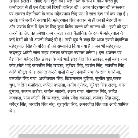
उन्होंने इसरो में सेवाएं देनी शुरू की। वैज्ञानिक के रूप में कार्य करते हुए
कर्नाटका से ही एम टेक की डिग्री हासिल की। आज चंद्रयान की सफलता
पर समस्त वैज्ञानिकों के साथ महेंद्रपाल सिंह पर भी सारा देश गर्व कर रहा है।
उनके परिजनों ने बताया कि महेंद्रपाल सिंह बचपन से ही काफी मेहनती था
और उसके दिल में देश के लिए कुछ विशेष करने की तमन्ना थी। इसी को पूरा
करने के लिए वह हमेशा काम करता रहा। वैज्ञानिक के रूप में महेंद्रपाल ने
कई देशों को भी अपनी सेवाएं दी हैं। श्री चुघ ने कहा कि आज इसरो वैज्ञानिक
महेंद्रपाल सिंह के परिजनों को सम्मानित किया गया है। जब भी महेंद्रपाल
रूद्रपुर आयेंगे सारा शहर उनका जोरदार स्वागत करेगा। इस अवसर पर
वैज्ञानिक महेंद्र सिंह छाबड़ा के बड़े भाई इंद्रजीत सिंह छाबड़ा, बड़ी बहन राज
कौर,छोटे भाई जगजीत सिंह छाबड़ा, सुरेंद्र सिंह, हरबंस सिंह, सर्वजीत सिंह
आदि मौजूद थे । स्वागत करने वालों में युवा पंजाबी सभा के राज गगनेजा,
बलजीत सिंह गाबा, अजीतपाल सिंह, किशनलाल हुड़िया, सुनील चुघ,पारस
चुघ, जतिन मल्होत्रा, कपिल कालड़ा, मनीष ग्रोवर, सुरेंद्र सिंह सरजू, गगन
दुनेजा, सत्यम अरोरा, जतिन साहनी, अक्षय गाबा, सोमपाल सिंह, सहित
कक्कड़, राज कोली, विनय बत्रा, पार्षद रमेश कालड़ा, तजेंद्र सिंह लाटू,
नरेंद्र सिंह, जयदीप सिंह संधू, गुरप्रीत सिंह, अमरजीत सिंह वर्क आदि शामिल
थे।