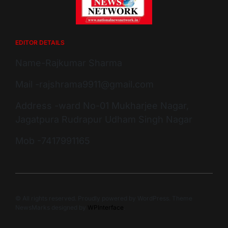
EDITOR DETAILS
Name-Rajkumar Sharma
Mail -rajshrama9911@gmail.com
Address -ward No-01 Mukharjee Nagar,
Jagatpura Rudrapur Udham Singh Nagar
Mob -7417991165
© All rights reserved. Proudly powered by WordPress. Theme
NewsMarks designed by
WPInterface
.