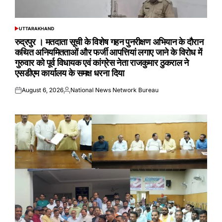
UTTARAKHAND
POSTED
IN
रुद्रपुर । मतदाता सूची के विशेष गहन पुनरीक्षण अभियान के दौरान
कथित अनियमितताओं और फर्जी आपत्तियां लगाए जाने के विरोध में
गुरुवार को पूर्व विधायक एवं कांग्रेस नेता राजकुमार ठुकराल ने
एसडीएम कार्यालय के समक्ष धरना दिया
August 6, 2026
National News Network Bureau
Posted
Posted
on
by