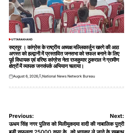
UTTARAKHAND
POSTED
IN
रुद्रपुर । कांग्रेस के राष्ट्रीय अध्यक्ष मल्लिकार्जुन खरगे की आठ
अगस्त को हल्द्वानी में प्रस्तावित जनसभा को सफल बनाने के लिए
पूर्व विधायक एवं वरिष्ठ कांग्रेस नेता राजकुमार ठुकराल ने ग्रामीण
क्षेत्रों में व्यापक जनसंपर्क अभियान चलाया।
August 6, 2026
National News Network Bureau
Posted
Posted
on
by
Post
Previous:
Next:
navigation
ऊधम सिंह नगर पुलिस को मिली
मुकदमा वादी की नाबालिक पुत्री
बड़ी सफलता 25000 रुपए के
को भगाकर ले जाने के सम्बन्ध