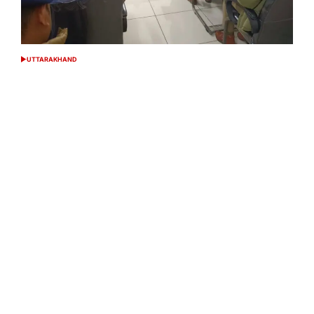
UTTARAKHAND
POSTED
IN