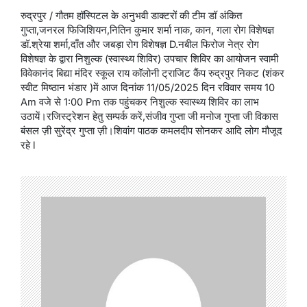
रुद्रपुर / गौतम हॉस्पिटल के अनुभवी डाक्टरों की टीम डॉ अंकित
गुप्ता,जनरल फिजिशियन,नितिन कुमार शर्मा नाक, कान, गला रोग विशेषज्ञ
डॉ.श्रेया शर्मा,दाँत और जबड़ा रोग विशेषज्ञ D.नबील फिरोज नेत्र रोग
विशेषज्ञ के द्वारा निशुल्क (स्वास्थ्य शिविर) उपचार शिविर का आयोजन स्वामी
विवेकानंद बिद्या मंदिर स्कूल राय कॉलोनी ट्राजिट कैंप रुद्रपुर निकट (शंकर
स्वीट मिष्ठान भंडार )में आज दिनांक 11/05/2025 दिन रविवार समय 10
Am वजे से 1:00 Pm तक पहुंचकर निशुल्क स्वास्थ्य शिविर का लाभ
उठायें।रजिस्ट्रेशन हेतु सम्पर्क करें,संजीव गुप्ता जी मनोज गुप्ता जी विकास
बंसल ज़ी सुरेंद्र गुप्ता ज़ी।शिवांग पाठक कमलदीप सोनकर आदि लोग मौजूद
रहे l