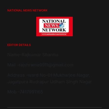
NATIONAL NEWS NETWORK
EDITOR DETAILS
Name-Rajkumar Sharma
Mail -rajshrama9911@gmail.com
Address -ward No-01 Mukharjee Nagar,
Jagatpura Rudrapur Udham Singh Nagar
Mob -7417991165