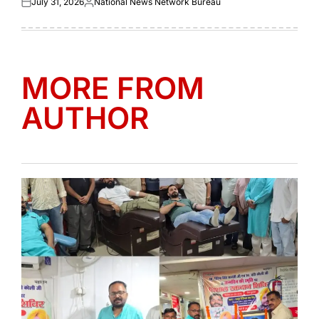
July 31, 2026
National News Network Bureau
Posted
Posted
on
by
MORE FROM
AUTHOR