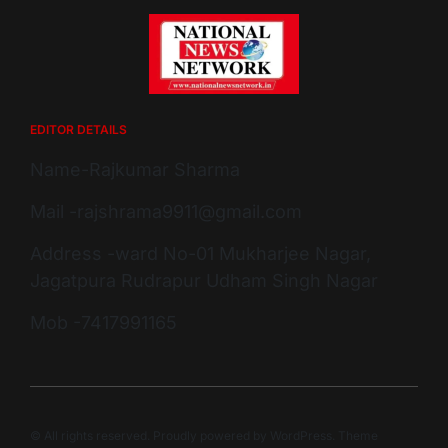
EDITOR DETAILS
Name-Rajkumar Sharma
Mail -rajshrama9911@gmail.com
Address -ward No-01 Mukharjee Nagar,
Jagatpura Rudrapur Udham Singh Nagar
Mob -7417991165
© All rights reserved. Proudly powered by WordPress. Theme