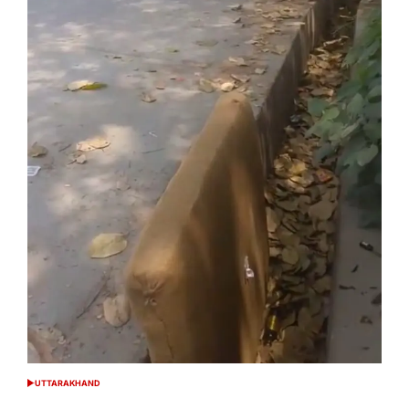
UTTARAKHAND
POSTED
IN