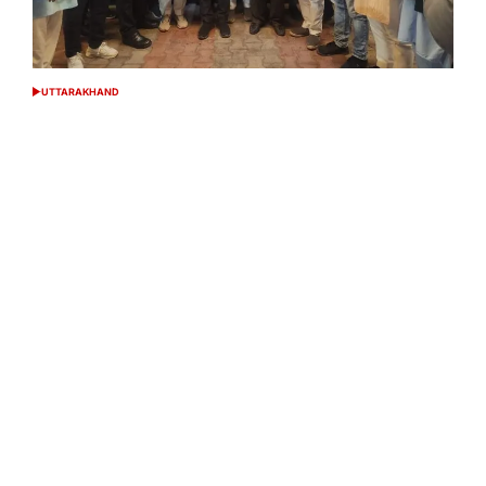
UTTARAKHAND
POSTED
IN