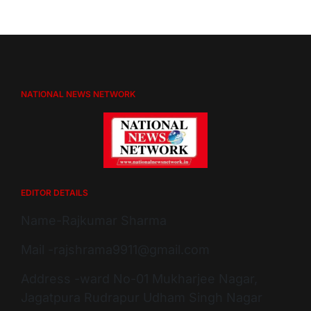
NATIONAL NEWS NETWORK
EDITOR DETAILS
Name-Rajkumar Sharma
Mail -rajshrama9911@gmail.com
Address -ward No-01 Mukharjee Nagar,
Jagatpura Rudrapur Udham Singh Nagar