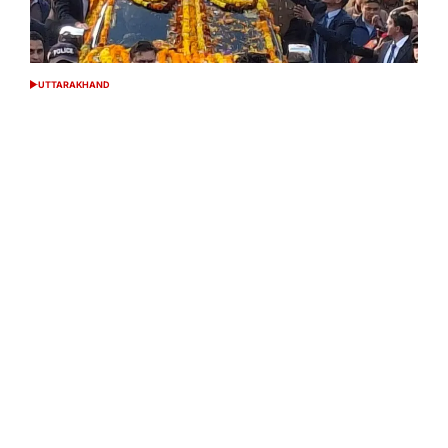
UTTARAKHAND
POSTED
IN