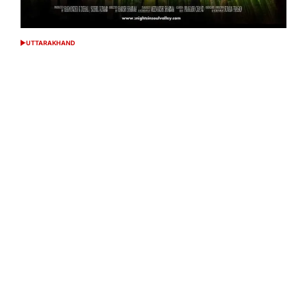
UTTARAKHAND
POSTED
IN