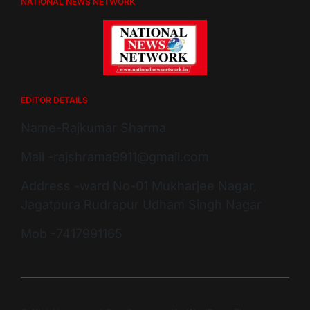
NATIONAL NEWS NETWORK
EDITOR DETAILS
Name-Rajkumar Sharma
Mail -rajshrama9911@gmail.com
Address -ward No-01 Mukharjee Nagar,
Jagatpura Rudrapur Udham Singh Nagar
Mob -7417991165