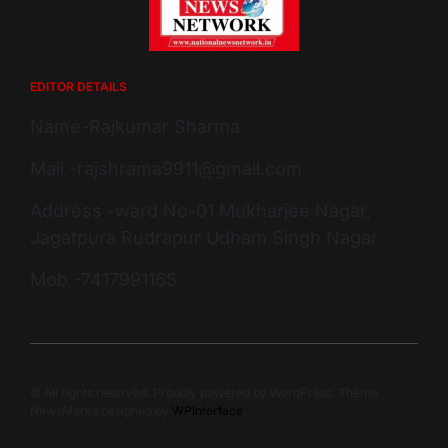
EDITOR DETAILS
Name-Rajkumar Sharma
Mail -rajshrama9911@gmail.com
Address -ward No-01 Mukharjee Nagar,
Jagatpura Rudrapur Udham Singh Nagar
Mob -7417991165
© All rights reserved. Proudly powered by WordPress. Theme
NewsMarks designed by
WPInterface
.