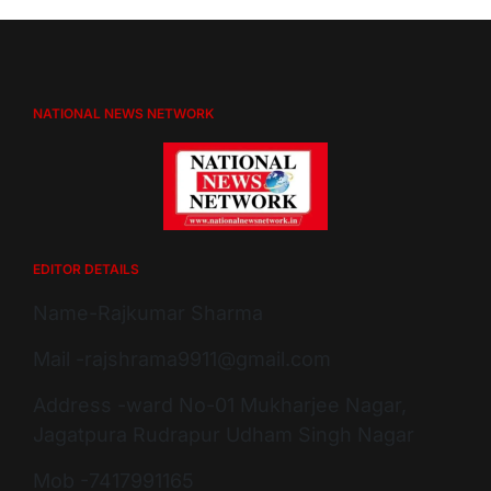
NATIONAL NEWS NETWORK
EDITOR DETAILS
Name-Rajkumar Sharma
Mail -rajshrama9911@gmail.com
Address -ward No-01 Mukharjee Nagar,
Jagatpura Rudrapur Udham Singh Nagar
Mob -7417991165