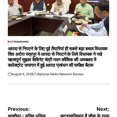
UTTARAKHAND
POSTED
IN
आपदा से निपटने के लिए पूर्व तैयारियां ही सबसे बड़ा बचाव विधायक
शिव अरोरा रुद्रपुर मे आपदा से निपटने के लिये विधायक ने रखे
महत्वपूर्ण सुझाव कैबिनेट मंत्री मदन कौशिक की अध्यक्षता में
कलेक्ट्रेट सभागार में हुई आपदा प्रबंधन की समीक्षा बैठक
August 6, 2026
National News Network Bureau
Posted
Posted
on
by
Post
Previous:
Next:
काशीपुर। वरिष्ठ पुलिस
कटरामालियान में चौक के राजा