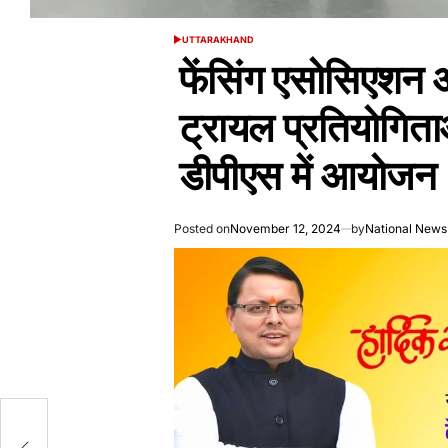
UTTARAKHAND
POSTED
IN
फेंसिंग एसोसिएशन 
ट्रायल प्रतियोगिता
डीपीएस में आयोजन
Posted on
November 12, 2024
by
National News
की
कास