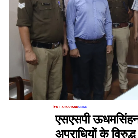
UTTARAKHAND
CRIME
POSTED
IN
एसएसपी ऊधमसिंहन
अपराधियों के विरुद्