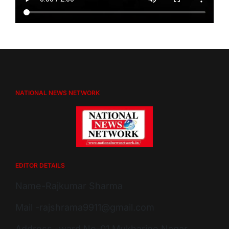
NATIONAL NEWS NETWORK
EDITOR DETAILS
Name-Rajkumar Sharma
Mail -rajshrama9911@gmail.com
Address -ward No-01 Mukharjee Nagar,