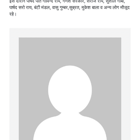
इस दौरान पार्षद पति गोविन्द राय, गणेश सरकार, सरोज राय, सुशील गाबा,
पार्षद सरो राय, बंटी मंडल, वासु गुम्बर,सुब्रत, मुकेश बाला व अन्य लोग मौजूद
रहे।