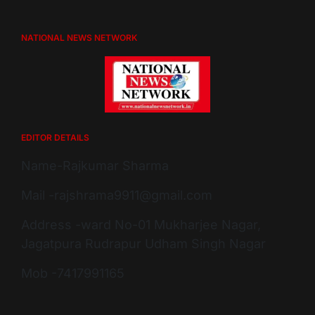
NATIONAL NEWS NETWORK
EDITOR DETAILS
Name-Rajkumar Sharma
Mail -rajshrama9911@gmail.com
Address -ward No-01 Mukharjee Nagar,
Jagatpura Rudrapur Udham Singh Nagar
Mob -7417991165