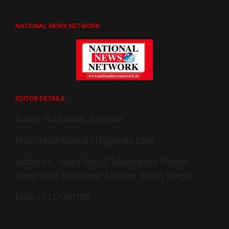
NATIONAL NEWS NETWORK
EDITOR DETAILS
Name-Rajkumar Sharma
Mail -rajshrama9911@gmail.com
Address -ward No-01 Mukharjee Nagar,
Jagatpura Rudrapur Udham Singh Nagar
Mob -7417991165