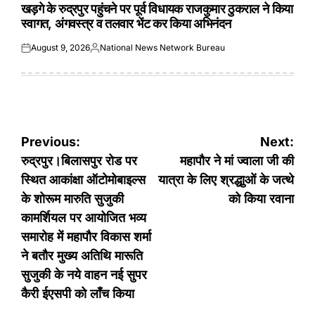
IN
खड़गे के रुद्रपुर पहुंचने पर पूर्व विधायक राजकुमार ठुकराल ने किया
स्वागत, अंगवस्त्र व तलवार भेंट कर किया अभिनंदन
August 9, 2026
National News Network Bureau
Posted
Posted
on
by
Post
Previous:
Next:
navigation
रुद्रपुर।बिलासपुर रोड पर
महापौर ने मां ज्वाला जी की
स्थित आकांक्षा ऑटोमोबाइल्स
यात्रा के लिए श्रद्धाुओं के जत्थे
के शोरूम मारुति सुजुकी
को किया रवाना
कामर्शियल पर आयोजित भव्य
समारोह में महापौर विकास शर्मा
ने बतौर मुख्य अतिथि मारूति
सुजुकी के नये वाहन नई सुपर
कैरी ईएसपी को लॉंच किया