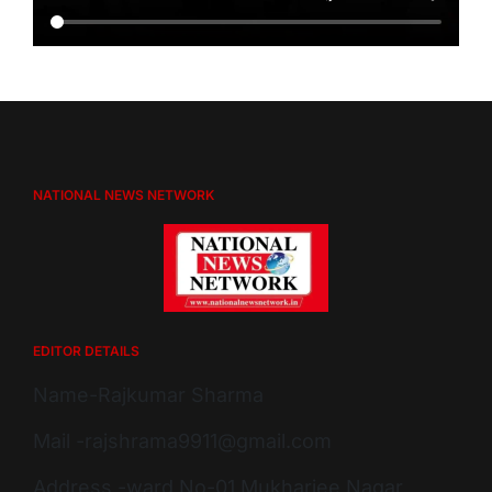
NATIONAL NEWS NETWORK
EDITOR DETAILS
Name-Rajkumar Sharma
Mail -rajshrama9911@gmail.com
Address -ward No-01 Mukharjee Nagar,