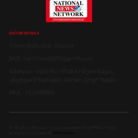
EDITOR DETAILS
Name-Rajkumar Sharma
Mail -rajshrama9911@gmail.com
Address -ward No-01 Mukharjee Nagar,
Jagatpura Rudrapur Udham Singh Nagar
Mob -7417991165
© All rights reserved. Proudly powered by WordPress. Theme
NewsMarks designed by
WPInterface
.