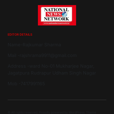
EDITOR DETAILS
Name-Rajkumar Sharma
Mail -rajshrama9911@gmail.com
Address -ward No-01 Mukharjee Nagar,
Jagatpura Rudrapur Udham Singh Nagar
Mob -7417991165
© All rights reserved. Proudly powered by WordPress. Theme