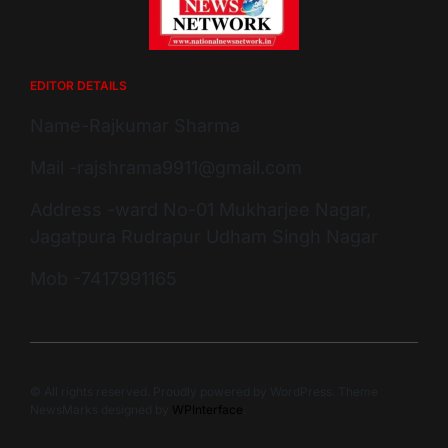
EDITOR DETAILS
Name-Rajkumar Sharma
Mail -rajshrama9911@gmail.com
Address -ward No-01 Mukharjee Nagar,
Jagatpura Rudrapur Udham Singh Nagar
Mob -7417991165
© All rights reserved. Proudly powered by WordPress. Theme
NewsMarks designed by
WPInterface
.