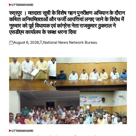
UTTARAKHAND
POSTED
IN
रुद्रपुर । मतदाता सूची के विशेष गहन पुनरीक्षण अभियान के दौरान
कथित अनियमितताओं और फर्जी आपत्तियां लगाए जाने के विरोध में
गुरुवार को पूर्व विधायक एवं कांग्रेस नेता राजकुमार ठुकराल ने
एसडीएम कार्यालय के समक्ष धरना दिया
August 6, 2026
National News Network Bureau
Posted
Posted
on
by
UTTARAKHAND
POSTED