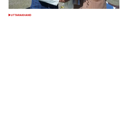
UTTARAKHAND
POSTED
IN