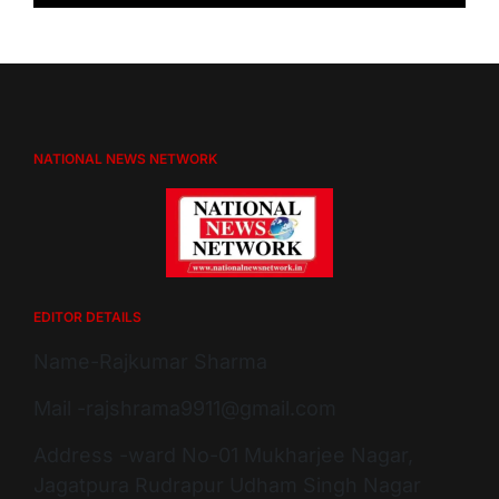
NATIONAL NEWS NETWORK
EDITOR DETAILS
Name-Rajkumar Sharma
Mail -rajshrama9911@gmail.com
Address -ward No-01 Mukharjee Nagar,
Jagatpura Rudrapur Udham Singh Nagar