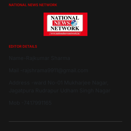
NATIONAL NEWS NETWORK
EDITOR DETAILS
Name-Rajkumar Sharma
Mail -rajshrama9911@gmail.com
Address -ward No-01 Mukharjee Nagar,
Jagatpura Rudrapur Udham Singh Nagar
Mob -7417991165