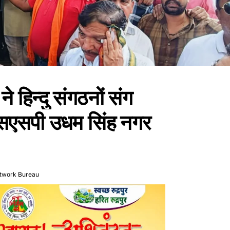
 हिन्दु संगठनों संग
सएसपी उधम सिंह नगर
twork Bureau