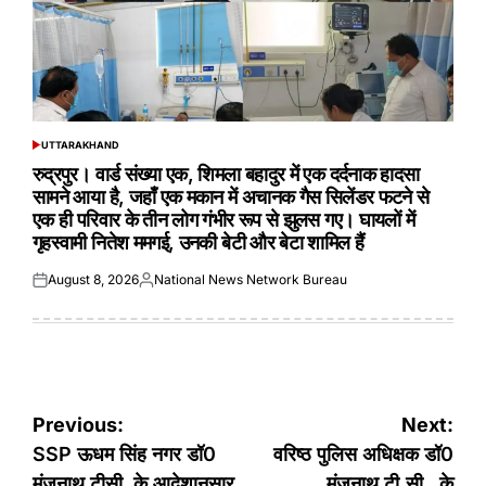
UTTARAKHAND
POSTED
IN
रुद्रपुर। वार्ड संख्या एक, शिमला बहादुर में एक दर्दनाक हादसा
सामने आया है, जहाँ एक मकान में अचानक गैस सिलेंडर फटने से
एक ही परिवार के तीन लोग गंभीर रूप से झुलस गए। घायलों में
गृहस्वामी नितेश ममगई, उनकी बेटी और बेटा शामिल हैं
August 8, 2026
National News Network Bureau
Posted
Posted
on
by
Post
Previous:
Next:
navigation
SSP ऊधम सिंह नगर डॉ0
वरिष्ठ पुलिस अधिक्षक डॉ0
मंजुनाथ टीसी के आदेशानुसार
मंजुनाथ टी.सी के