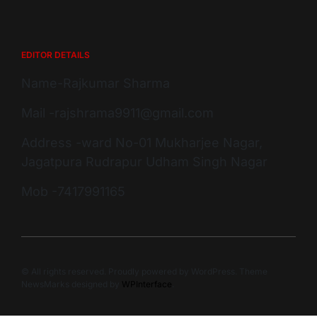
EDITOR DETAILS
Name-Rajkumar Sharma
Mail -rajshrama9911@gmail.com
Address -ward No-01 Mukharjee Nagar,
Jagatpura Rudrapur Udham Singh Nagar
Mob -7417991165
© All rights reserved. Proudly powered by WordPress. Theme
NewsMarks designed by
WPInterface
.