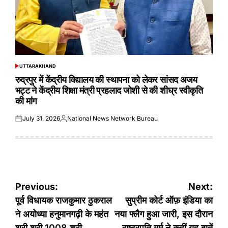
UTTARAKHAND
POSTED
IN
रुद्रपुर में केंद्रीय विद्यालय की स्थापना को लेकर सांसद अजय
भट्ट ने केंद्रीय शिक्षा मंत्री प्रहलाद जोशी से की शीघ्र स्वीकृति
की मांग
July 31, 2026
National News Network Bureau
Posted
Posted
on
by
Post
Previous:
Next:
navigation
पूर्व विधायक राजकुमार ठुकराल
सुप्रीम कोर्ट ऑफ़ इंडिया का
ने अयोध्या हनुमानगढ़ी के महंत
नया फ्लैग हुआ जारी, इस दौरान
श्री श्री 1008 श्री
राष्ट्रपति मुर्मू ने कहीं यह बातें