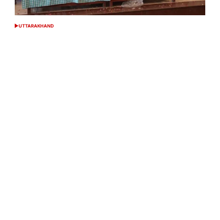
UTTARAKHAND
POSTED
IN