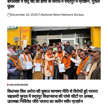
बांग्लादेश में दीपू चंद की हत्या के विरोध में रुद्रपुर में प्रदर्शन, पुतला
फूंका
December 23, 2025
National News Network Bureau
Posted
Posted
on
by
UNCATEGORIZED
POSTED
IN
विधायक शिव अरोरा की कुशल चाणक्य नीति से विरोधी हुऐ परास्त
सहकारी चुनाव में रुद्रपुर विधानसभा की पांचो सीटों पर अध्यक्ष,
उपाध्यक्ष निर्विरोध जीते भाजपा का क्लीन स्वीप प्रदर्शन