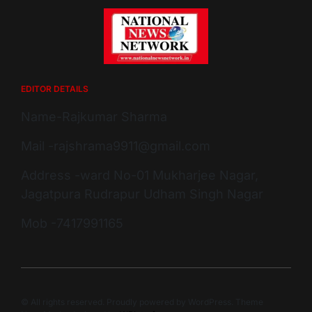
EDITOR DETAILS
Name-Rajkumar Sharma
Mail -rajshrama9911@gmail.com
Address -ward No-01 Mukharjee Nagar,
Jagatpura Rudrapur Udham Singh Nagar
Mob -7417991165
© All rights reserved. Proudly powered by WordPress. Theme