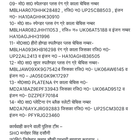
09- मो0 सा0 स्पेलन्डर प्लस रंग ग्रे काला चेचिस नम्बर
MBLHAR070HHK28482 , रजि0 न0 UP25CB8503 , इंजन
न0- HA10AGHHK30910
10- मो0 सा० स्पेन्डर प्लस रंग ग्रे काला चेचिस नम्बर
MBLHAR082JHH11053 , रजि० न० UK06AT5188 व इंजन नम्बर
HA10AGJHH31996
11- मो0सा0 हीरो होण्डा स्पलैण्डर प्लस चेचिस नम्बर-
MBLHA093KHB16298 रंग ग्रे काला जिसका रजि0 न0-
UP22AL2413 व इंजन न0 – HA10AGHB36505
12- मो0 सा0 सुपर स्पलैण्डर प्लस रंग ग्रे चेचिस नम्बर-
MBLJAW09XK9G75424 जिसका रजि0 न0- UK06AW6145 व
इंजन न0 – JA05EGK9K17297
13- मो0सा0 PLATENA रंग काला चेचिस न0-
MD2A18AZ9EPF33943 जिसका रजि0 न0- UK06AD9512 व
इंजन न0- DZZPEF70184
14- मो0 सा0 प्लेटिना रंग ब्लैक स्लेटी चेचिस नम्बर
MD2A76AYXJRG92883 जिसका रजि0 न0- UP25CM3028 व
इंजन न0- PFYRJG23460
कार्यवाही करने वाली पुलिस टीम –
SHO मनोहर सिंह दसौनी
उ0नि0 जितेन्द्र कुमार चौकी प्रभारी बगवाड़ा रूद्रपुर ।