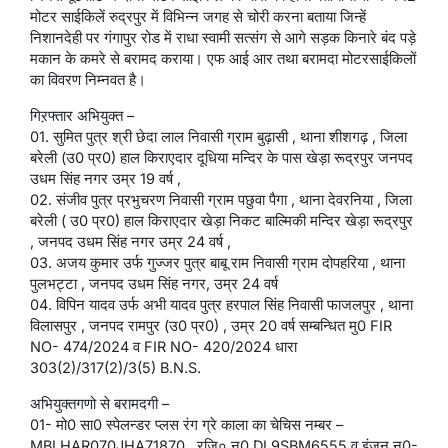
मोटर साईकिलें रुद्रपुर में विभिन्न जगह से चोरी करना बताया जिन्हें
निशानदेही पर गंगापुर रोड में राधा स्वामी सत्संग से आगे सड़क किनारे बंद पड़े
मकान के कमरे से बरामद कराया। एफ आई आर तथा बरामदा मोटरसाईकिलों
का विवरण निम्नवत है।
गिऱफ्तार अभियुक्त –
01. सुमित पुत्र श्री छेदा लाल निवासी ग्राम बुढ़ासी , थाना शीशगढ़ , जिला
बरेली (उ0 प्र0) हाल किराएदार दूधिया मन्दिर के पास खेड़ा रूद्रपुर जनपद
उधम सिंह नगर उम्र 19 वर्ष ,
02. संजीव पुत्र प्रभुचरण निवासी ग्राम पछुवा पैगा , थाना देवरनिया , जिला
बरेली ( उ0 प्र0) हाल किराएदार खेड़ा निकट बाल्मिकी मन्दिर खेड़ा रूद्रपुर
, जनपद उधम सिंह नगर उम्र 24 वर्ष ,
03. अजय कुमार उर्फ गुज्जर पुत्र बाबू राम निवासी ग्राम दोपहरिया , थाना
पुलभट्टा , जनपद उधम सिंह नगर, उम्र 24 वर्ष
04. विपिन यादव उर्फ अभी यादव पुत्र हरपाल सिंह निवासी फाजलपुर , थाना
विलासपुर , जनपद रामपुर (उ0 प्र0) , उम्र 20 वर्ष सम्बन्धित मु0 FIR
NO- 474/2024 व FIR NO- 420/2024 धारा
303(2)/317(2)/3(5) B.N.S.
अभियुक्तगणो से बरामदगी –
01- मो0 सा0 स्पेलन्डर प्लस रंग ग्रे काला का चेचिस नम्बर –
MBLHAR070JHA71870 , रजि० न0 DL9SBM6555 व इंजन न0-