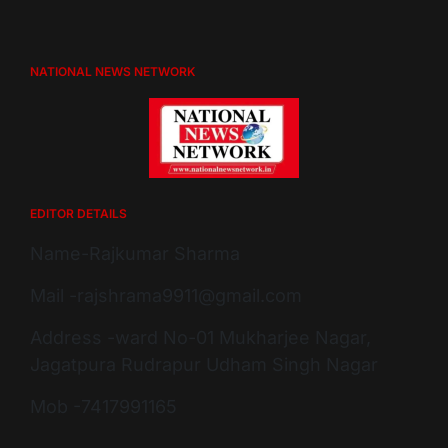
NATIONAL NEWS NETWORK
EDITOR DETAILS
Name-Rajkumar Sharma
Mail -rajshrama9911@gmail.com
Address -ward No-01 Mukharjee Nagar,
Jagatpura Rudrapur Udham Singh Nagar
Mob -7417991165