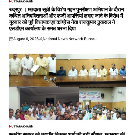
UTTARAKHAND
POSTED
IN
रुद्रपुर । मतदाता सूची के विशेष गहन पुनरीक्षण अभियान के दौरान
कथित अनियमितताओं और फर्जी आपत्तियां लगाए जाने के विरोध में
गुरुवार को पूर्व विधायक एवं कांग्रेस नेता राजकुमार ठुकराल ने
एसडीएम कार्यालय के समक्ष धरना दिया
August 6, 2026
National News Network Bureau
Posted
Posted
on
by
UTTARAKHAND
POSTED
IN
क्षत्रीय समाज को महापौर विकास शर्मा की बड़ी सौगात महासभा की