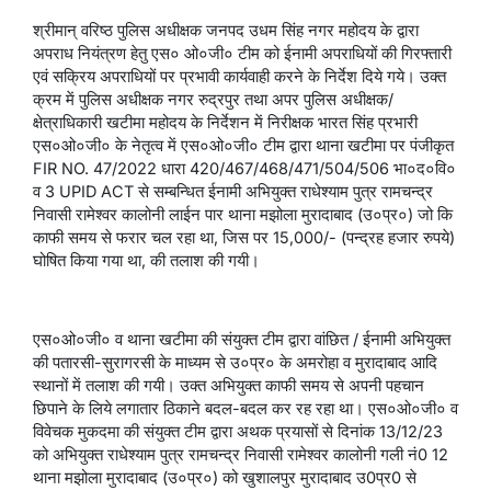
श्रीमान् वरिष्ठ पुलिस अधीक्षक जनपद उधम सिंह नगर महोदय के द्वारा
अपराध नियंत्रण हेतु एस० ओ०जी० टीम को ईनामी अपराधियों की गिरफ्तारी
एवं सक्रिय अपराधियों पर प्रभावी कार्यवाही करने के निर्देश दिये गये। उक्त
क्रम में पुलिस अधीक्षक नगर रुद्रपुर तथा अपर पुलिस अधीक्षक/
क्षेत्राधिकारी खटीमा महोदय के निर्देशन में निरीक्षक भारत सिंह प्रभारी
एस०ओ०जी० के नेतृत्व में एस०ओ०जी० टीम द्वारा थाना खटीमा पर पंजीकृत
FIR NO. 47/2022 धारा 420/467/468/471/504/506 भा०द०वि०
व 3 UPID ACT से सम्बन्धित ईनामी अभियुक्त राधेश्याम पुत्र रामचन्द्र
निवासी रामेश्वर कालोनी लाईन पार थाना मझोला मुरादाबाद (उ०प्र०) जो कि
काफी समय से फरार चल रहा था, जिस पर 15,000/- (पन्द्रह हजार रुपये)
घोषित किया गया था, की तलाश की गयी।
एस०ओ०जी० व थाना खटीमा की संयुक्त टीम द्वारा वांछित / ईनामी अभियुक्त
की पतारसी-सुरागरसी के माध्यम से उ०प्र० के अमरोहा व मुरादाबाद आदि
स्थानों में तलाश की गयी। उक्त अभियुक्त काफी समय से अपनी पहचान
छिपाने के लिये लगातार ठिकाने बदल-बदल कर रह रहा था। एस०ओ०जी० व
विवेचक मुकदमा की संयुक्त टीम द्वारा अथक प्रयासों से दिनांक 13/12/23
को अभियुक्त राधेश्याम पुत्र रामचन्द्र निवासी रामेश्वर कालोनी गली नं0 12
थाना मझोला मुरादाबाद (उ०प्र०) को खुशालपुर मुरादाबाद उ0प्र0 से