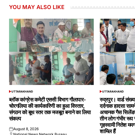
YOU MAY ALSO LIKE
UTTARAKHAND
UTTARAKHAND
POSTED
POSTED
IN
IN
ब्लॉक कांग्रेस कमेटी एससी विभाग गौलापार-
रुद्रपुर। वार्ड संख
चोरगलिया की कार्यकारिणी का हुआ विस्तार,
दर्दनाक हादसा सामन
संगठन को बूथ स्तर तक मजबूत बनाने का लिया
अचानक गैस सिलेंडर
संकल्प
तीन लोग गंभीर रूप 
गृहस्वामी नितेश मम
August 8, 2026
शामिल हैं
Posted
National News Network Bureau