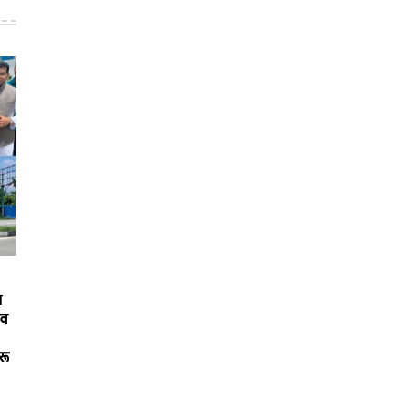
न
िव
रू