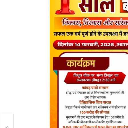
री
कहा