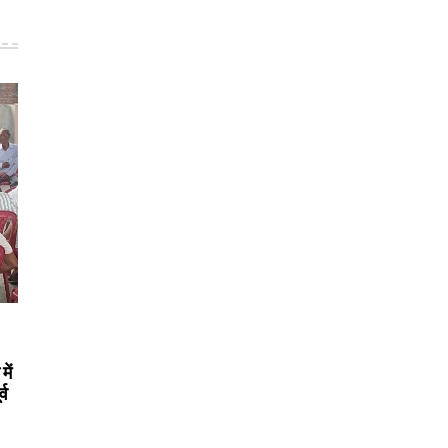
ें
्व