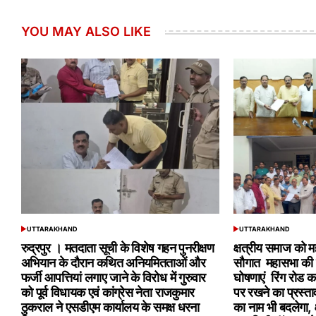
YOU MAY ALSO LIKE
UTTARAKHAND
UTTARAKHAND
POSTED
POSTED
IN
IN
रुद्रपुर । मतदाता सूची के विशेष गहन पुनरीक्षण
क्षत्रीय समाज को म
अभियान के दौरान कथित अनियमितताओं और
सौगात महासभा की 
फर्जी आपत्तियां लगाए जाने के विरोध में गुरुवार
घोषणाएं रिंग रोड क
को पूर्व विधायक एवं कांग्रेस नेता राजकुमार
पर रखने का प्रस्त
ठुकराल ने एसडीएम कार्यालय के समक्ष धरना
का नाम भी बदलेगा, 