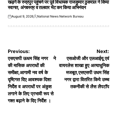
खड़गे के रुद्रपुर पहुंचने पर पूर्व विधायक राजकुमार ठुकराल ने किया
स्वागत, अंगवस्त्र व तलवार भेंट कर किया अभिनंदन
August 9, 2026
National News Network Bureau
Posted
Posted
on
by
Post
Previous:
Next:
navigation
एसएसपी ऊधम सिंह नगर ने
एसओजी और एलआईयू एवं
की मासिक अपराधों की
वायरलेस शाखा हुए अत्याधुनिक
समीक्षा,आगामी नव वर्ष के
मजबूत,एसएसपी उधम सिंह
दृष्टिगत दिए आवश्यक दिशा
नगर द्वारा वितरित किये उच्च
निर्देश व अपराधों पर अंकुश
तकनीकी से लैस लैपटॉप
लगाने के लिए प्रभावी रूप से
गश्त बढ़ाने के दिए निर्देश ।