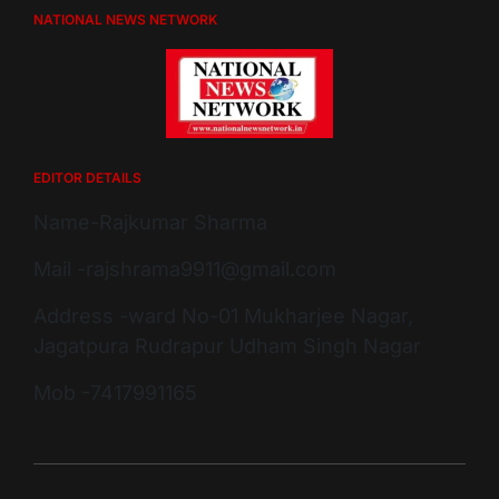
NATIONAL NEWS NETWORK
EDITOR DETAILS
Name-Rajkumar Sharma
Mail -rajshrama9911@gmail.com
Address -ward No-01 Mukharjee Nagar,
Jagatpura Rudrapur Udham Singh Nagar
Mob -7417991165