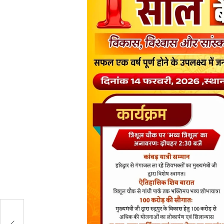
क्ष
य
्य