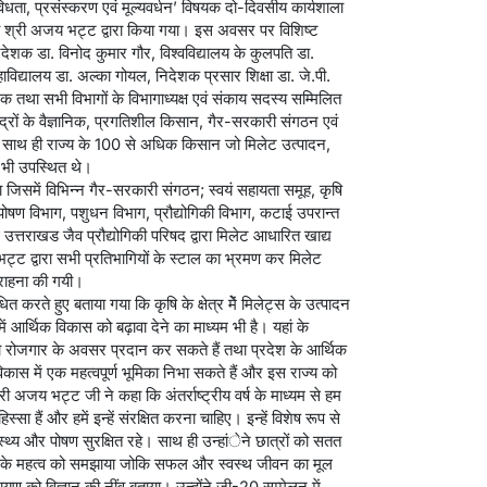
विधता, प्रसंस्करण एवं मूल्यवर्धन’ विषयक दो-दिवसीय कार्यशाला
ीय श्री अजय भट्ट द्वारा किया गया। इस अवसर पर विशिष्ट
 निदेशक डा. विनोद कुमार गौर, विश्वविद्यालय के कुलपति डा.
ाविद्यालय डा. अल्का गोयल, निदेशक प्रसार शिक्षा डा. जे.पी.
क तथा सभी विभागों के विभागाध्यक्ष एवं संकाय सदस्य सम्मिलित
केंद्रों के वैज्ञानिक, प्रगतिशील किसान, गैर-सरकारी संगठन एवं
या। साथ ही राज्य के 100 से अधिक किसान जो मिलेट उत्पादन,
वे भी उपस्थित थे।
ा जिसमें विभिन्न गैर-सरकारी संगठन; स्वयं सहायता समूह, कृषि
एवं पोषण विभाग, पशुधन विभाग, प्रौद्योगिकी विभाग, कटाई उपरान्त
उत्तराखड जैव प्रौद्योगिकी परिषद द्वारा मिलेट आधारित खाद्य
भट्ट द्वारा सभी प्रतिभागियों के स्टाल का भ्रमण कर मिलेट
 सराहना की गयी।
त करते हुए बताया गया कि कृषि के क्षेत्र मेें मिलेट्स के उत्पादन
में आर्थिक विकास को बढ़ावा देने का माध्यम भी है। यहां के
को रोजगार के अवसर प्रदान कर सकते हैं तथा प्रदेश के आर्थिक
िकास में एक महत्वपूर्ण भूमिका निभा सकते हैं और इस राज्य को
 अजय भट्ट जी ने कहा कि अंतर्राष्ट्रीय वर्ष के माध्यम से हम
स्सा हैं और हमें इन्हें संरक्षित करना चाहिए। इन्हें विशेष रूप से
स्थ्य और पोषण सुरक्षित रहे। साथ ही उन्हांेने छात्रों को सतत
कोण के महत्व को समझाया जोकि सफल और स्वस्थ जीवन का मूल
ायण को विज्ञान की नींव बताया। उन्होंने जी-20 सम्मेलन में