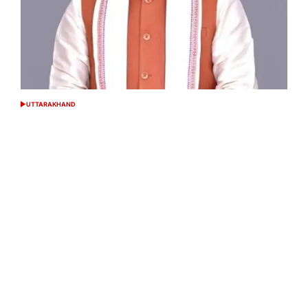
UTTARAKHAND
POSTED
IN