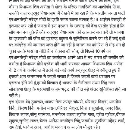
निकले तो वही जनता का अपार समर्थन उनके पक्ष मे देखने को मिला, इस
दौरान विधायक शिव अरोड़ा ने क्षेत्र के वरिष्ठ नागरिकों का आशीर्वाद लिया,
उन्होंने कहा रुद्रपुर विधानसभा में देखने में आ रहा है कि भारतीय जनता पार्टी
प्रधानमंत्री नरेंद्र मोदी के प्रति समय खासा उत्साह है 19 अप्रैल बेसब्री से
इंतजार कर रही है जनता में इस प्रकार के उत्साह को देख प्रतीत होता है कि
लोग मन बन चुके हैं और रुद्रपुर विधानसभा की खासकर बात करें तो भाजपा
के प्रत्याशी की जीत को प्रचण्ड बहुमत से सुनिश्चित करने जा रहे हैं कई बूथों
पर कांग्रेस की जमानत जप्त होने जा रही है जनता का कांग्रेस से मोह भंग हो
चुका उनके पास ना नीति है न विकास की सोच, तो पिछले 10 वर्ष का
प्रधानमंत्री नरेंद्र मोदी का कार्यकाल अपने आप में नए भारत की तस्वीर को
दर्शाता है विधायक बोले प्रदेश की धामी सरकार आपका विधायक शिव अरोड़ा
के 2 वर्ष के कार्यकाल में इतने बड़े-बड़े कार्य रुद्रपुर क्षेत्र मे स्वीकृत हुए हैं
इसको आम जनमानस ने काफी सराहा है जिसमे काफ़ी कार्य धरातल पर
प्रारम्भ होने को हैं,हमको विश्वास है भाजपा के नैनीताल उधम सिंह नगर
लोकसभा क्षेत्र के प्रत्याशी अजय भट्ट की जीत बड़े अंतर सुनिश्चित होने जा
रही है।
इस दौरान वेद ठुकराल,भाजपा नेता उपेंद्र चौधरी, धीरेन्द्र मिश्रा,अनमोल
विर्क, किरण विर्क, मनोज मदान,धीरेंद्र मिश्रा, किशन सुखीजा, अंबर सिंह,
विकास सागर,सोनू गगनेजा, मनमोहन वाधवा,सुशील गाबा, प्रीत ग्रोवर,दीपक
लुहाच,सुनील सागर,चेतन अरोड़ा,मनमोहन सिंह,जगदीश सुखीजा,महेंद्र शर्मा,
रामादेवी, परवेज खान, आशीष यादव व अन्य लोग मौजूद रहे।