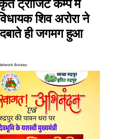
त ट्रांजिट कैम्प में
विधायक शिव अरोरा ने
 दबाते ही जगमग हुआ
Network Bureau