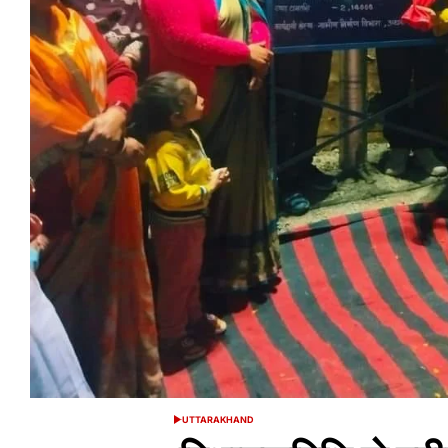
UTTARAKHAND
POSTED
IN