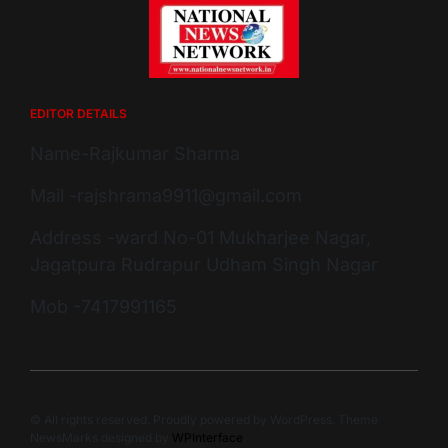
EDITOR DETAILS
Name-Rajkumar Sharma
Mail -rajshrama9911@gmail.com
Address -ward No-01 Mukharjee Nagar,
Jagatpura Rudrapur Udham Singh Nagar
Mob -7417991165
© All rights reserved. Proudly powered by WordPress. Theme
NewsMarks designed by
WPInterface
.