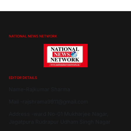
NATIONAL NEWS NETWORK
EDITOR DETAILS
Name-Rajkumar Sharma
Mail -rajshrama9911@gmail.com
Address -ward No-01 Mukharjee Nagar,
Jagatpura Rudrapur Udham Singh Nagar