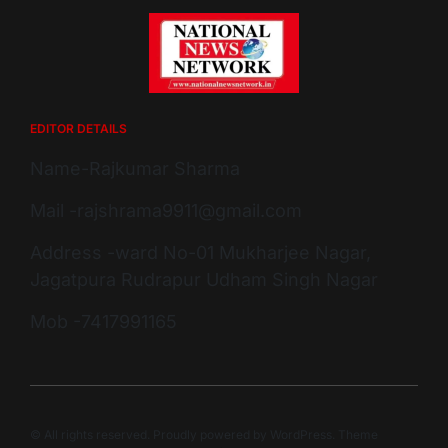
EDITOR DETAILS
Name-Rajkumar Sharma
Mail -rajshrama9911@gmail.com
Address -ward No-01 Mukharjee Nagar,
Jagatpura Rudrapur Udham Singh Nagar
Mob -7417991165
© All rights reserved. Proudly powered by WordPress. Theme