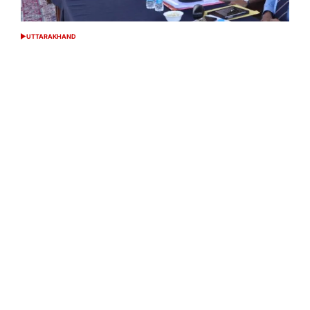
UTTARAKHAND
POSTED
IN