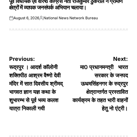
पूर्व विधायक एवं वरिष्ठ कांग्रेस नेता राजकुमार ठुकराल ने ग्रामीण
क्षेत्रों में व्यापक जनसंपर्क अभियान चलाया।
August 6, 2026
National News Network Bureau
Posted
Posted
on
by
Post
Previous:
Next:
navigation
रूद्रपुर । आदर्श कॉलोनी
मा0 प्रधानमन्त्री भारत
शक्तिपीठ आश्रम वैष्णो देवी
सरकार के जनपद
मंदिर में सात दिवसीय श्रीमद्
ऊधमसिंहनगर के रुद्रपुर
भागवत ज्ञान यज्ञ कथा के
क्षेत्रान्तर्गत प्रस्तावित
शुभारम्भ से पूर्व भव्य कलश
कार्यक्रम के तहत भारी वाहनों
यात्रा निकाली गयी
हेतु नो एंट्री।