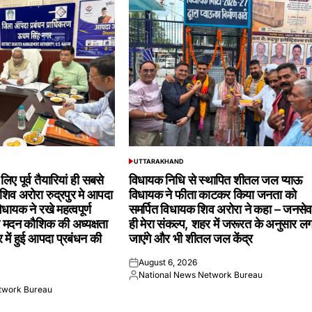
UTTARAKHAND
POSTED
IN
िए पूर्व तैयारियां ही सबसे
विधायक निधि से स्थापित शीतल जल प्याऊ
िव अरोरा रुद्रपुर मे आपदा
विधायक ने फीता काटकर किया जनता को
िधायक ने रखे महत्वपूर्ण
समर्पित विधायक शिव अरोरा ने कहा – जनसेव
री मदन कौशिक की अध्यक्षता
ही मेरा संकल्प, शहर में जरूरत के अनुसार ल
र में हुई आपदा प्रबंधन की
जाएंगे और भी शीतल जल केंद्र
August 6, 2026
Posted
National News Network Bureau
on
Posted
twork Bureau
by