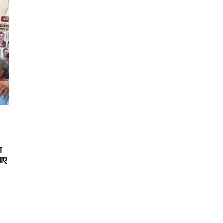
ा
गाए