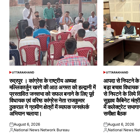
UTTARAKHAND
UTTARAKHAND
POSTED
POSTED
IN
IN
रुद्रपुर । कांग्रेस के राष्ट्रीय अध्यक्ष
आपदा से निपटने के ल
मल्लिकार्जुन खरगे की आठ अगस्त को हल्द्वानी में
बड़ा बचाव विधायक श
प्रस्तावित जनसभा को सफल बनाने के लिए पूर्व
से निपटने के लिये व
विधायक एवं वरिष्ठ कांग्रेस नेता राजकुमार
सुझाव कैबिनेट मंत्
ठुकराल ने ग्रामीण क्षेत्रों में व्यापक जनसंपर्क
में कलेक्ट्रेट सभागा
अभियान चलाया।
समीक्षा बैठक
August 6, 2026
August 6, 2026
Posted
Posted
National News Network Bureau
National News Ne
on
Posted
on
Posted
by
by