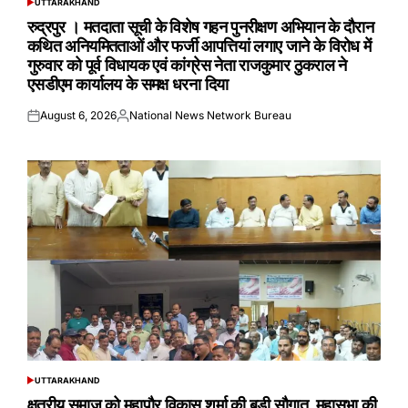
UTTARAKHAND
POSTED
IN
रुद्रपुर । मतदाता सूची के विशेष गहन पुनरीक्षण अभियान के दौरान
कथित अनियमितताओं और फर्जी आपत्तियां लगाए जाने के विरोध में
गुरुवार को पूर्व विधायक एवं कांग्रेस नेता राजकुमार ठुकराल ने
एसडीएम कार्यालय के समक्ष धरना दिया
August 6, 2026
National News Network Bureau
Posted
Posted
on
by
UTTARAKHAND
POSTED
IN
क्षत्रीय समाज को महापौर विकास शर्मा की बड़ी सौगात महासभा की