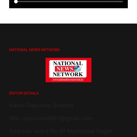
NATIONAL NEWS NETWORK
EDITOR DETAILS
Name-Rajkumar Sharma
Mail -rajshrama9911@gmail.com
Address -ward No-01 Mukharjee Nagar,