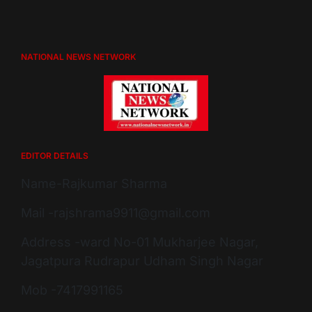
NATIONAL NEWS NETWORK
EDITOR DETAILS
Name-Rajkumar Sharma
Mail -rajshrama9911@gmail.com
Address -ward No-01 Mukharjee Nagar,
Jagatpura Rudrapur Udham Singh Nagar
Mob -7417991165