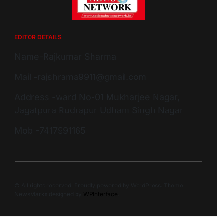
EDITOR DETAILS
Name-Rajkumar Sharma
Mail -rajshrama9911@gmail.com
Address -ward No-01 Mukharjee Nagar,
Jagatpura Rudrapur Udham Singh Nagar
Mob -7417991165
© All rights reserved. Proudly powered by WordPress. Theme
NewsMarks designed by
WPInterface
.